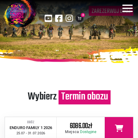
ZAREZERWUJ OBÓZ
0
Wybierz
Termin obozu
OBÓZ
6086.00zł
ENDURO FAMILY 1 2026
Miejsca:
Dostępne
25.07 - 31.07.2026