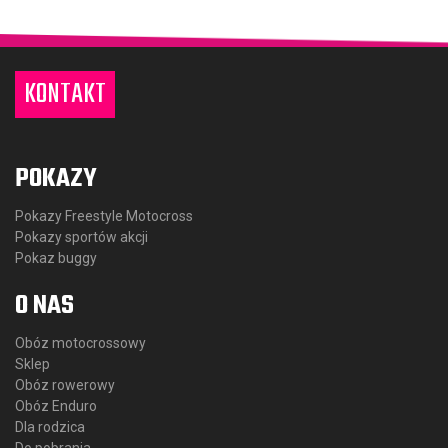
KONTAKT
POKAZY
Pokazy Freestyle Motocross
Pokazy sportów akcji
Pokaz buggy
O NAS
Obóz motocrossowy
Sklep
Obóz rowerowy
Obóz Enduro
Dla rodzica