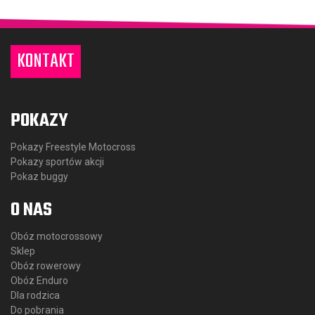
KONTAKT
POKAZY
Pokazy Freestyle Motocross
Pokazy sportów akcji
Pokaz buggy
O NAS
Obóz motocrossowy
Sklep
Obóz rowerowy
Obóz Enduro
Dla rodzica
Do pobrania